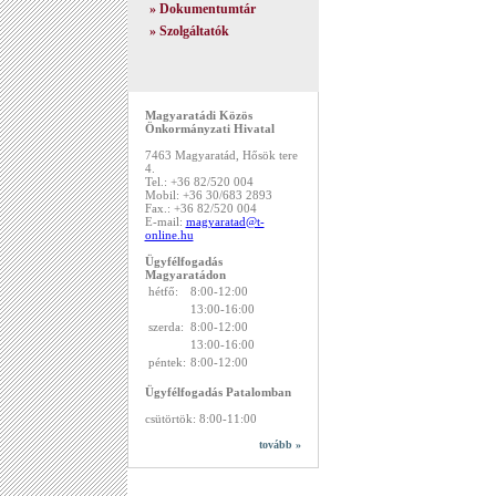
»
Dokumentumtár
»
Szolgáltatók
Magyaratádi Közös
Önkormányzati Hivatal
7463 Magyaratád, Hősök tere
4.
Tel.: +36 82/520 004
Mobil: +36 30/683 2893
Fax.: +36 82/520 004
E-mail:
magyaratad@t-
online.hu
Ügyfélfogadás
Magyaratádon
hétfő:
8:00-12:00
13:00-16:00
szerda:
8:00-12:00
13:00-16:00
péntek:
8:00-12:00
Ügyfélfogadás Patalomban
csütörtök: 8:00-11:00
tovább »