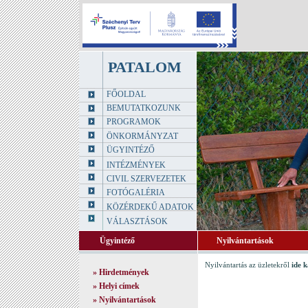
PATALOM
FŐOLDAL
BEMUTATKOZUNK
PROGRAMOK
ÖNKORMÁNYZAT
ÜGYINTÉZŐ
INTÉZMÉNYEK
CIVIL SZERVEZETEK
FOTÓGALÉRIA
KÖZÉRDEKŰ ADATOK
VÁLASZTÁSOK
Ügyintéző
Nyilvántartások
Nyilvántartás az üzletekről
ide k
»
Hirdetmények
»
Helyi címek
»
Nyilvántartások